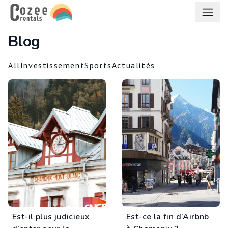
fr
Blog
All
Investissement
Sports
Actualités
Est-il plus judicieux
Est-ce la fin d’Airbnb